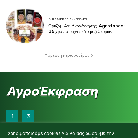
ΕΠΙΧΕΙΡΉΣΕΙΣ ΔΙΆΦΟΡΑ
Ορυζόμυλοι Αναγέννησης-Agrotopos:
36 χρόνια τέχνης στο ρύζι Σερρών
Φόρτωση περισσοτέρων
Επικοινωνήστε μαζί μας:
Χρησιμοποιούμε cookies για να σας δώσουμε την
d.makas@yahoo.gr