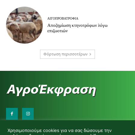
ΑΙΓΟΠΡΟΒΑΤΡΟΦΊΑ
Αποζημίωση κτηνοτρόφων λόγω
επιζωοτιών
Φόρτωση περισσοτέρων
Επικοινωνήστε μαζί μας:
Χρησιμοποιούμε cookies για να σας δώσουμε την
d.makas@yahoo.gr