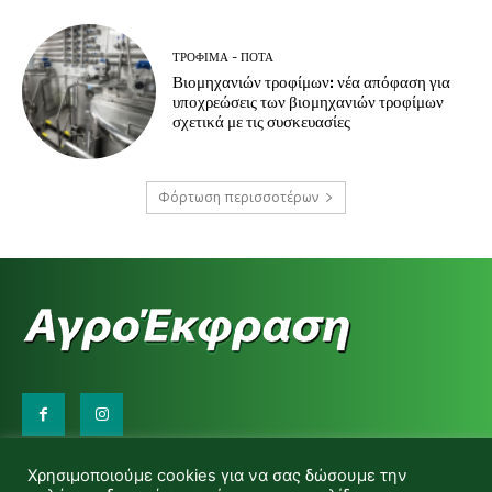
ΤΡΌΦΙΜΑ - ΠΟΤΆ
Βιομηχανιών τροφίμων: νέα απόφαση για
υποχρεώσεις των βιομηχανιών τροφίμων
σχετικά με τις συσκευασίες
Φόρτωση περισσοτέρων
Επικοινωνήστε μαζί μας:
Χρησιμοποιούμε cookies για να σας δώσουμε την
d.makas@yahoo.gr