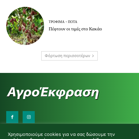
ΤΡΌΦΙΜΑ - ΠΟΤΆ
Πέφτουν οι τιμές στο Κακάο
Φόρτωση περισσοτέρων
Επικοινωνήστε μαζί μας:
Χρησιμοποιούμε cookies για να σας δώσουμε την
d.makas@yahoo.gr