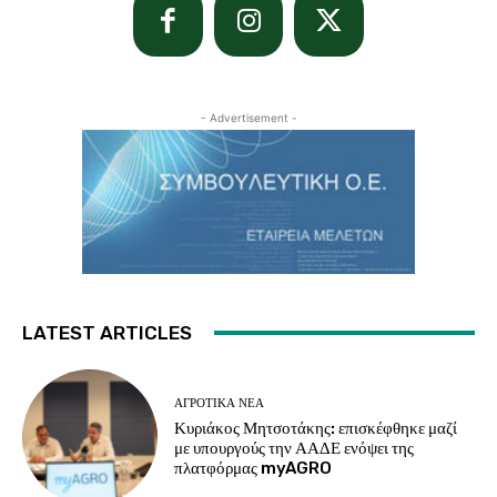
- Advertisement -
LATEST ARTICLES
ΑΓΡΟΤΙΚΆ ΝΈΑ
Κυριάκος Μητσοτάκης: επισκέφθηκε μαζί
με υπουργούς την ΑΑΔΕ ενόψει της
πλατφόρμας myAGRO