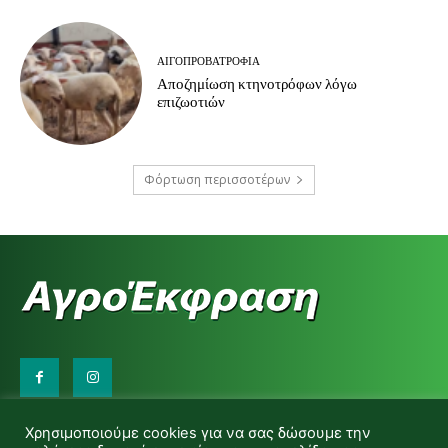
ΑΙΓΟΠΡΟΒΑΤΡΟΦΊΑ
Αποζημίωση κτηνοτρόφων λόγω
επιζωοτιών
Φόρτωση περισσοτέρων
Επικοινωνήστε μαζί μας:
Χρησιμοποιούμε cookies για να σας δώσουμε την
d.makas@yahoo.gr