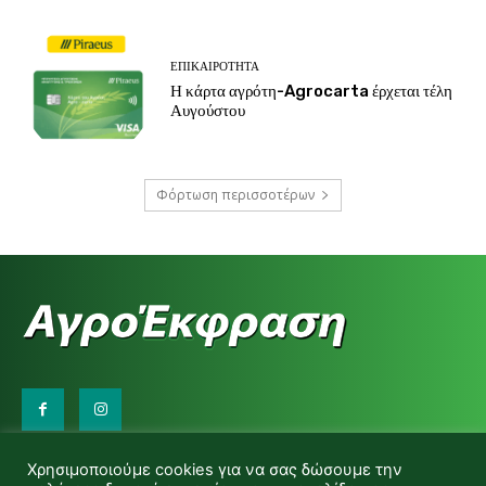
ΕΠΙΚΑΙΡΌΤΗΤΑ
Η κάρτα αγρότη-Agrocarta έρχεται τέλη
Αυγούστου
Φόρτωση περισσοτέρων
Επικοινωνήστε μαζί μας:
Χρησιμοποιούμε cookies για να σας δώσουμε την
d.makas@yahoo.gr