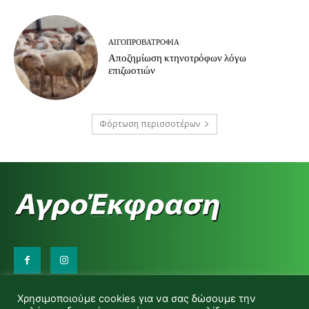
ΑΙΓΟΠΡΟΒΑΤΡΟΦΊΑ
Αποζημίωση κτηνοτρόφων λόγω
επιζωοτιών
Φόρτωση περισσοτέρων
Επικοινωνήστε μαζί μας:
Χρησιμοποιούμε cookies για να σας δώσουμε την
d.makas@yahoo.gr