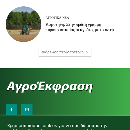
ΑΓΡΟΤΙΚΆ ΝΈΑ
Κομοτηνή: Στην πρώτη γραμμή
πυροπροστασίας οι αγρότες με τρακτέρ
Φόρτωση περισσοτέρων
Επικοινωνήστε μαζί μας:
Χρησιμοποιούμε cookies για να σας δώσουμε την
d.makas@yahoo.gr