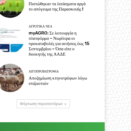
Πιστώθηκαν τα λιπάσματα αργά
το απόγευμα της Παρασκευής !
ΑΓΡΟΤΙΚΆ ΝΈΑ
myAGRO: Σε λειτουργία η
πλατφόρμα – Νωρίτερα οι
προκαταβολές για αιτήσεις έως 15
Σεπτεμβρίου – Όσα είπε ο
διοικητής της ΑΑΔΕ
ΑΙΓΟΠΡΟΒΑΤΡΟΦΊΑ
Αποζημίωση κτηνοτρόφων λόγω
επιζωοτιών
Φόρτωση περισσοτέρων