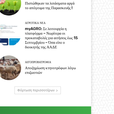
Πιστώθηκαν τα λιπάσματα αργά
το απόγευμα της Παρασκευής !
ΑΓΡΟΤΙΚΆ ΝΈΑ
myAGRO: Σε λειτουργία η
πλατφόρμα – Νωρίτερα οι
προκαταβολές για αιτήσεις έως 15
Σεπτεμβρίου – Όσα είπε ο
διοικητής της ΑΑΔΕ
ΑΙΓΟΠΡΟΒΑΤΡΟΦΊΑ
Αποζημίωση κτηνοτρόφων λόγω
επιζωοτιών
Φόρτωση περισσοτέρων