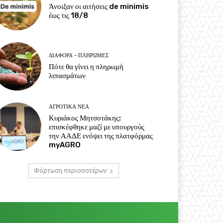
Άνοιξαν οι αιτήσεις de minimis
έως τις 18/8
ΔΙΆΦΟΡΑ - ΠΛΗΡΩΜΈΣ
Πότε θα γίνει η πληρωμή
λιπασμάτων
ΑΓΡΟΤΙΚΆ ΝΈΑ
Κυριάκος Μητσοτάκης:
επισκέφθηκε μαζί με υπουργούς
την ΑΑΔΕ ενόψει της πλατφόρμας
myAGRO
Φόρτωση περισσοτέρων