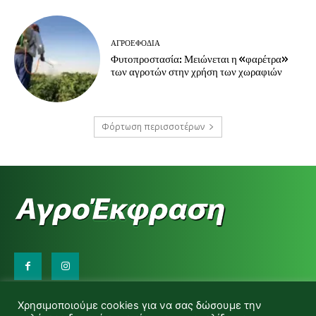
ΑΓΡΟΕΦΌΔΙΑ
Φυτοπροστασία: Μειώνεται η «φαρέτρα»
των αγροτών στην χρήση των χωραφιών
Φόρτωση περισσοτέρων
Επικοινωνήστε μαζί μας:
Χρησιμοποιούμε cookies για να σας δώσουμε την
d.makas@yahoo.gr