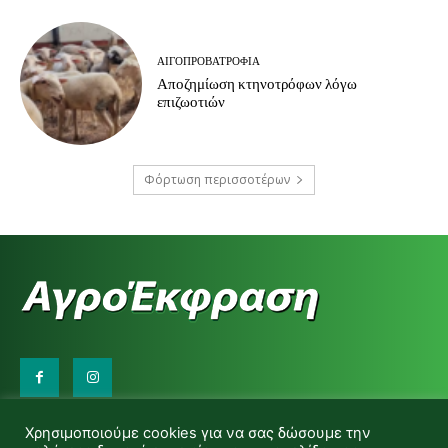
ΑΙΓΟΠΡΟΒΑΤΡΟΦΊΑ
Αποζημίωση κτηνοτρόφων λόγω
επιζωοτιών
Φόρτωση περισσοτέρων
Επικοινωνήστε μαζί μας:
Χρησιμοποιούμε cookies για να σας δώσουμε την
d.makas@yahoo.gr