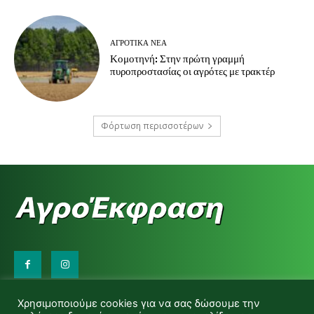
ΑΓΡΟΤΙΚΆ ΝΈΑ
Κομοτηνή: Στην πρώτη γραμμή
πυροπροστασίας οι αγρότες με τρακτέρ
Φόρτωση περισσοτέρων
Επικοινωνήστε μαζί μας:
Χρησιμοποιούμε cookies για να σας δώσουμε την
d.makas@yahoo.gr