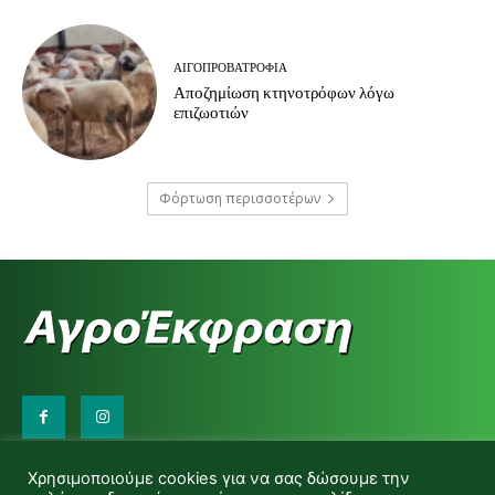
ΑΙΓΟΠΡΟΒΑΤΡΟΦΊΑ
Αποζημίωση κτηνοτρόφων λόγω
επιζωοτιών
Φόρτωση περισσοτέρων
Επικοινωνήστε μαζί μας:
Χρησιμοποιούμε cookies για να σας δώσουμε την
d.makas@yahoo.gr