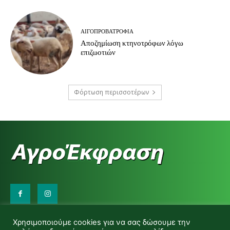
ΑΙΓΟΠΡΟΒΑΤΡΟΦΊΑ
Αποζημίωση κτηνοτρόφων λόγω
επιζωοτιών
Φόρτωση περισσοτέρων
Επικοινωνήστε μαζί μας:
Χρησιμοποιούμε cookies για να σας δώσουμε την
d.makas@yahoo.gr