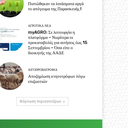
Πιστώθηκαν τα λιπάσματα αργά
το απόγευμα της Παρασκευής !
ΑΓΡΟΤΙΚΆ ΝΈΑ
myAGRO: Σε λειτουργία η
πλατφόρμα – Νωρίτερα οι
προκαταβολές για αιτήσεις έως 15
Σεπτεμβρίου – Όσα είπε ο
διοικητής της ΑΑΔΕ
ΑΙΓΟΠΡΟΒΑΤΡΟΦΊΑ
Αποζημίωση κτηνοτρόφων λόγω
επιζωοτιών
Φόρτωση περισσοτέρων