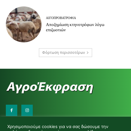
ΑΙΓΟΠΡΟΒΑΤΡΟΦΊΑ
Αποζημίωση κτηνοτρόφων λόγω
επιζωοτιών
Φόρτωση περισσοτέρων
Επικοινωνήστε μαζί μας:
Χρησιμοποιούμε cookies για να σας δώσουμε την
d.makas@yahoo.gr