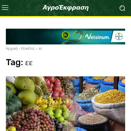
Αρχική
Ετικέτες
εε
Tag:
εε