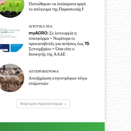
Πιστώθηκαν τα λιπάσματα αργά
το απόγευμα της Παρασκευής !
ΑΓΡΟΤΙΚΆ ΝΈΑ
myAGRO: Σε λειτουργία η
πλατφόρμα – Νωρίτερα οι
προκαταβολές για αιτήσεις έως 15
Σεπτεμβρίου – Όσα είπε ο
διοικητής της ΑΑΔΕ
ΑΙΓΟΠΡΟΒΑΤΡΟΦΊΑ
Αποζημίωση κτηνοτρόφων λόγω
επιζωοτιών
Φόρτωση περισσοτέρων