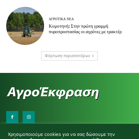
ΑΓΡΟΤΙΚΆ ΝΈΑ
Κομοτηνή: Στην πρώτη γραμμή
πυροπροστασίας οι αγρότες με τρακτέρ
Φόρτωση περισσοτέρων
Επικοινωνήστε μαζί μας:
Χρησιμοποιούμε cookies για να σας δώσουμε την
d.makas@yahoo.gr