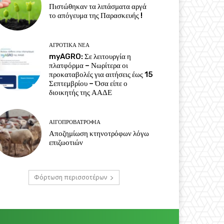
Πιστώθηκαν τα λιπάσματα αργά
το απόγευμα της Παρασκευής !
ΑΓΡΟΤΙΚΆ ΝΈΑ
myAGRO: Σε λειτουργία η
πλατφόρμα – Νωρίτερα οι
προκαταβολές για αιτήσεις έως 15
Σεπτεμβρίου – Όσα είπε ο
διοικητής της ΑΑΔΕ
ΑΙΓΟΠΡΟΒΑΤΡΟΦΊΑ
Αποζημίωση κτηνοτρόφων λόγω
επιζωοτιών
Φόρτωση περισσοτέρων