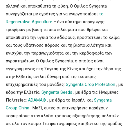
αλλαγή και αποκαθιστά τη φύση. Ο Όμιλος Syngenta
συνεργάζεται με αγρότες για να ενεργοποιήσει
το
Regenerative Agriculture
– ένα σύστημα παραγωγής
τροφίμων με βάση τα αποτελέσματα που θρέφει και
αποκαθιστά την υγεία του εδάφους, προστατεύει το κλίμα
και τους υδάτινους πόρους και τη βιοποικιλότητα και
ενισχύει την παραγωγικότητα και την κερδοφορία των
αγροκτημάτων. Ο Όμιλος Syngenta, ο οποίος είναι
εγγεγραμμένος στη Σαγκάη της Κίνας και έχει την έδρα της
στην Ελβετία, αντλεί δύναμη από τις τέσσερις
επιχειρηματικές του μονάδες:
Syngenta Crop Protection
, με
έδρα την Ελβετία.
Syngenta Seeds
, με έδρα τις Ηνωμένες
Πολιτείες;
ADAMA®
, με έδρα το Ισραήλ. και
Syngenta
Group China
. Μαζί, αυτές οι επιχειρήσεις παρέχουν
κορυφαίους στον κλάδο τρόπους εξυπηρέτησης πελατών
σε όλο τον κόσμο. Για φωτογραφίες και βίντεο της ομάδας