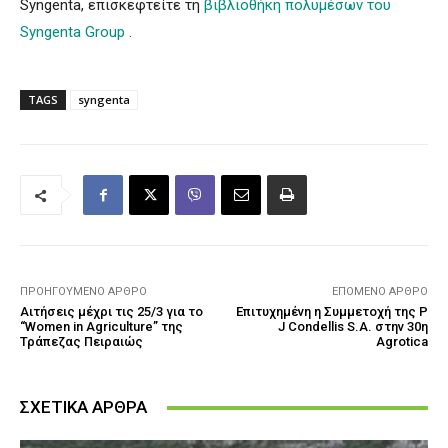
Syngenta, επισκεφτείτε τη
βιβλιοθήκη πολυμέσων του
Syngenta Group
.
TAGS
syngenta
ΠΡΟΗΓΟΎΜΕΝΟ ΆΡΘΡΟ
ΕΠΌΜΕΝΟ ΆΡΘΡΟ
Αιτήσεις μέχρι τις 25/3 για το
Επιτυχημένη η Συμμετοχή της P
“Women in Agriculture” της
J Condellis S.A. στην 30η
Τράπεζας Πειραιώς
Agrotica
ΣΧΕΤΙΚΑ ΑΡΘΡΑ