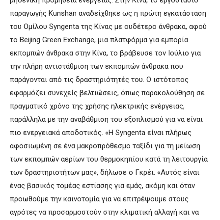
μηδενική προμήθεια ενέργειας. Στην Κίνα, το εργοστάσιο
παραγωγής Kunshan αναδείχθηκε ως η πρώτη εγκατάσταση
του Ομίλου Syngenta της Κίνας με ουδέτερο άνθρακα, αφού
το Beijing Green Exchange, μια πλατφόρμα για εμπορία
εκπομπών άνθρακα στην Κίνα, το βράβευσε τον Ιούλιο για
την πλήρη αντιστάθμιση των εκπομπών άνθρακα που
παράγονται από τις δραστηριότητές του. Ο ιστότοπος
εφαρμόζει συνεχείς βελτιώσεις, όπως παρακολούθηση σε
πραγματικό χρόνο της χρήσης ηλεκτρικής ενέργειας,
παράλληλα με την αναβάθμιση του εξοπλισμού για να είναι
πιο ενεργειακά αποδοτικός. «Η Syngenta είναι πλήρως
αφοσιωμένη σε ένα μακροπρόθεσμο ταξίδι για τη μείωση
των εκπομπών αερίων του θερμοκηπίου κατά τη λειτουργία
των δραστηριοτήτων μας», δήλωσε ο Γκρέι. «Αυτός είναι
ένας βασικός τομέας εστίασης για εμάς, ακόμη και όταν
προωθούμε την καινοτομία για να επιτρέψουμε στους
αγρότες να προσαρμοστούν στην κλιματική αλλαγή και να