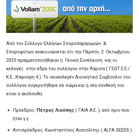
Από τον Σύλλογο Ελλήνων Σποροπαραγωγών &
Σποροφύτων ανακοινώνεται ότι την Πέμπτη 2 Οκτωβρίου
2025 πραγματοποιήθηκαν η Γενική Συνέλευση και οι
εκλογές στην έδρα του συλλόγου στην Λάρισα ( ΓΕΩΤ.Ε.Ε./
Κ.Ε., Καψούρη 4 ). Το νεοεκλεγέν Διοικητικό Συμβούλιο του
συλλόγου συγκροτήθηκε σε σώμα και η νέα σύνθεσή του
είναι η ακόλουθη:
Πρόεδρος:
Πέτρος Λιούπης
( ΓΑΙΑ Α.Ε. ), από πριν που
ήταν γ.γ
Αντιπρόεδρος: Κωνσταντίνος Ανατολίτης ( ALFA SEEDS )