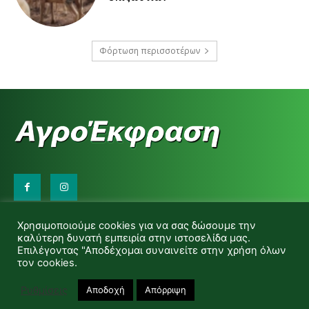
Φόρτωση περισσοτέρων
Επικοινωνήστε μαζί μας:
Χρησιμοποιούμε cookies για να σας δώσουμε την
d.makas@yahoo.gr
καλύτερη δυνατή εμπειρία στην ιστοσελίδα μας.
info@agrofitro.gr
Επιλέγοντας "Αποδέχομαι συναινείτε στην χρήση όλων
Μακάς Ντίνος
τον cookies.
Ρυθμίσεις
Αποδοχή
Απόρριψη
© Copyright -Αγροέκφραση Powered by Red Technology