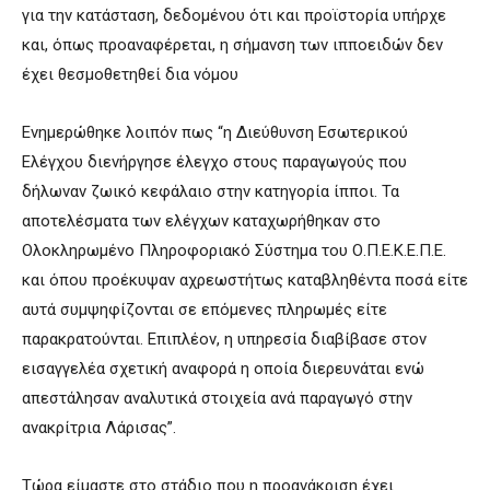
για την κατάσταση, δεδομένου ότι και προϊστορία υπήρχε
και, όπως προαναφέρεται, η σήμανση των ιπποειδών δεν
έχει θεσμοθετηθεί δια νόμου
Ενημερώθηκε λοιπόν πως “η Διεύθυνση Εσωτερικού
Ελέγχου διενήργησε έλεγχο στους παραγωγούς που
δήλωναν ζωικό κεφάλαιο στην κατηγορία ίπποι. Τα
αποτελέσματα των ελέγχων καταχωρήθηκαν στο
Ολοκληρωμένο Πληροφοριακό Σύστημα του Ο.Π.Ε.Κ.Ε.Π.Ε.
και όπου προέκυψαν αχρεωστήτως καταβληθέντα ποσά είτε
αυτά συμψηφίζονται σε επόμενες πληρωμές είτε
παρακρατούνται. Επιπλέον, η υπηρεσία διαβίβασε στον
εισαγγελέα σχετική αναφορά η οποία διερευνάται ενώ
απεστάλησαν αναλυτικά στοιχεία ανά παραγωγό στην
ανακρίτρια Λάρισας”.
Τώρα είμαστε στο στάδιο που η προανάκριση έχει