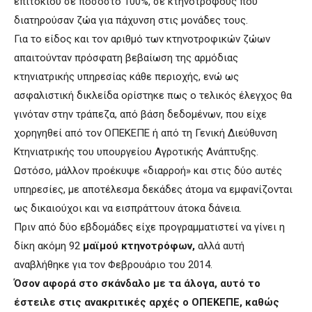
επιτοκίου σε ποσοστό 100%, σε κτηνοτρόφους που
διατηρούσαν ζώα για πάχυνση στις μονάδες τους.
Για το είδος και τον αριθμό των κτηνοτροφικών ζώων
απαιτούνταν πρόσφατη βεβαίωση της αρμόδιας
κτηνιατρικής υπηρεσίας κάθε περιοχής, ενώ ως
ασφαλιστική δικλείδα ορίστηκε πως ο τελικός έλεγχος θα
γινόταν στην τράπεζα, από βάση δεδομένων, που είχε
χορηγηθεί από τον ΟΠΕΚΕΠΕ ή από τη Γενική Διεύθυνση
Κτηνιατρικής του υπουργείου Αγροτικής Ανάπτυξης.
Ωστόσο, μάλλον προέκυψε «διαρροή» και στις δύο αυτές
υπηρεσίες, με αποτέλεσμα δεκάδες άτομα να εμφανίζονται
ως δικαιούχοι και να εισπράττουν άτοκα δάνεια.
Πριν από δύο εβδομάδες είχε προγραμματιστεί να γίνει η
δίκη ακόμη 92
μαϊμού κτηνοτρόφων,
αλλά αυτή
αναβλήθηκε για τον Φεβρουάριο του 2014.
Όσον αφορά στο σκάνδαλο με τα άλογα, αυτό το
έστειλε στις ανακριτικές αρχές ο ΟΠΕΚΕΠΕ, καθώς