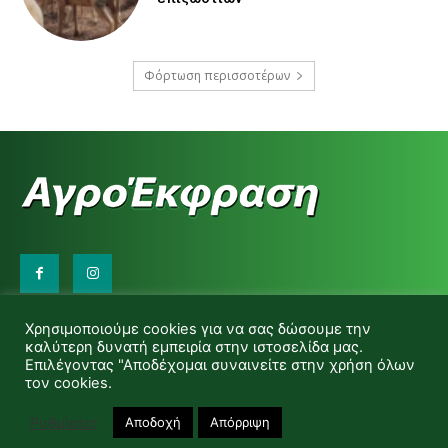
Φόρτωση περισσοτέρων
Επικοινωνήστε μαζί μας:
Χρησιμοποιούμε cookies για να σας δώσουμε την
d.makas@yahoo.gr
καλύτερη δυνατή εμπειρία στην ιστοσελίδα μας.
info@agrofitro.gr
Επιλέγοντας "Αποδέχομαι συναινείτε στην χρήση όλων
Μακάς Ντίνος
τον cookies.
Ρυθμίσεις
Αποδοχή
Απόρριψη
© Copyright -Αγροέκφραση Powered by Red Technology