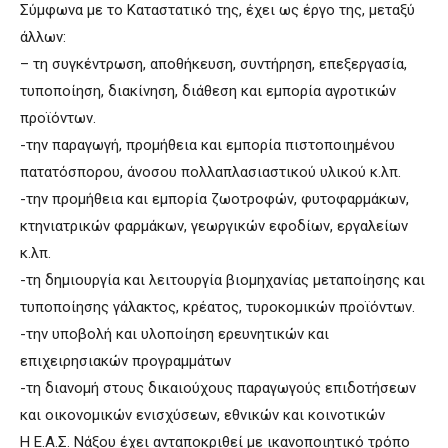
Σύμφωνα με το Καταστατικό της, έχει ως έργο της, μεταξύ
άλλων:
– τη συγκέντρωση, αποθήκευση, συντήρηση, επεξεργασία,
τυποποίηση, διακίνηση, διάθεση και εμπορία αγροτικών
προϊόντων.
-την παραγωγή, προμήθεια και εμπορία πιστοποιημένου
πατατόσπορου, άνοσου πολλαπλασιαστικού υλικού κ.λπ.
-την προμήθεια και εμπορία ζωοτροφών, φυτοφαρμάκων,
κτηνιατρικών φαρμάκων, γεωργικών εφοδίων, εργαλείων
κ.λπ.
-τη δημιουργία και λειτουργία βιομηχανίας μεταποίησης και
τυποποίησης γάλακτος, κρέατος, τυροκομικών προϊόντων.
-την υποβολή και υλοποίηση ερευνητικών και
επιχειρησιακών προγραμμάτων
-τη διανομή στους δικαιούχους παραγωγούς επιδοτήσεων
και οικονομικών ενισχύσεων, εθνικών και κοινοτικών
Η Ε.Α.Σ. Νάξου έχει ανταποκριθεί με ικανοποιητικό τρόπο