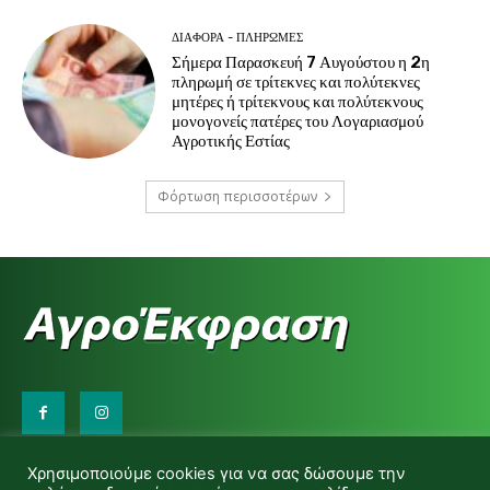
ΔΙΆΦΟΡΑ - ΠΛΗΡΩΜΈΣ
Σήμερα Παρασκευή 7 Αυγούστου η 2η
πληρωμή σε τρίτεκνες και πολύτεκνες
μητέρες ή τρίτεκνους και πολύτεκνους
μονογονείς πατέρες του Λογαριασμού
Αγροτικής Εστίας
Φόρτωση περισσοτέρων
Επικοινωνήστε μαζί μας:
Χρησιμοποιούμε cookies για να σας δώσουμε την
d.makas@yahoo.gr