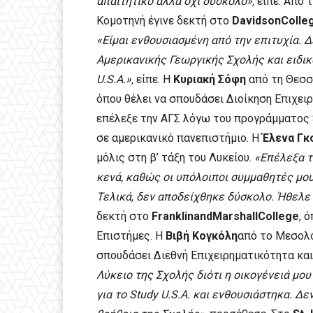
απαιτητικό αλλά όχι δύσκολο»,
είπε. Από τ
Κομοτηνή έγινε δεκτή στο
DavidsonColle
«Είμαι ενθουσιασμένη από την επιτυχία. 
Αμερικανικής Γεωργικής Σχολής και ειδι
U.S.A.»,
είπε. Η
Κυριακή Σόφη
από τη Θεσσα
όπου θέλει να σπουδάσει Διοίκηση Επιχει
επέλεξε την ΑΓΣ λόγω του προγράμματος S
σε αμερικανικό πανεπιστήμιο. Η
Έλενα Γκ
μόλις στη β’ τάξη του Λυκείου.
«Επέλεξα τ
κενά, καθώς οι υπόλοιποι συμμαθητές μο
Τελικά, δεν αποδείχθηκε δύσκολο. Ήθελε 
δεκτή στο
FranklinandMarshallCollege
, 
Επιστήμες. Η
Βιβή Κογκόλη
από το Μεσολό
σπουδάσει Διεθνή Επιχειρηματικότητα και
Λύκειο της Σχολής διότι η οικογένειά μο
για το Study U.S.A. και ενθουσιάστηκα. 