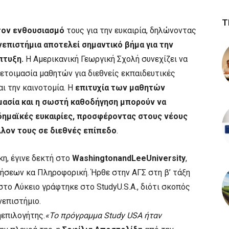
Τ
τον ενθουσιασμό
τους για την ευκαιρία, δηλώνοντας
νεπιστήμια αποτελεί σημαντικό βήμα για την
πτυξη.
Η Αμερικανική Γεωργική Σχολή συνεχίζει να
ετοιμασία μαθητών για διεθνείς εκπαιδευτικές
αι την καινοτομία. Η
επιτυχία των μαθητών
μασία και η σωστή καθοδήγηση μπορούν να
δημαϊκές ευκαιρίες, προσφέροντας στους νέους
λον τους σε διεθνές επίπεδο
.
η, έγινε δεκτή στο
WashingtonandLeeUniversity
,
ρήσεων κα Πληροφορική. Ήρθε στην ΑΓΣ στη β’ τάξη
το Λύκειο γράφτηκε στο StudyU.S.A., διότι σκοπός
νεπιστήμιο.
επιλογήτης.
«Το πρόγραμμα Study USA ήταν