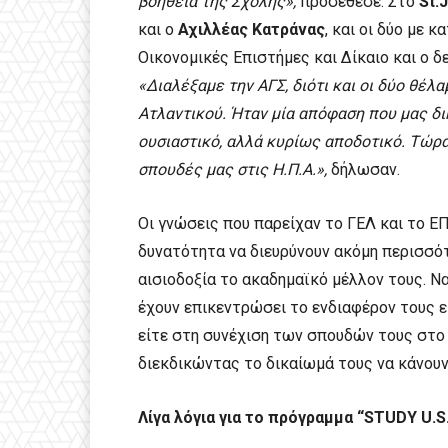
βοήθεια της Σχολής»,
προσέθεσε. Στο
St
.
J
και ο
Αχιλλέας Κατράνας
, και οι δύο με 
Οικονομικές Επιστήμες και Δίκαιο και ο δ
«Διαλέξαμε την ΑΓΣ, διότι και οι δύο θέ
Ατλαντικού. Ήταν μία απόφαση που μας δι
ουσιαστικό, αλλά κυρίως αποδοτικό. Τώρα
σπουδές μας στις Η.Π.Α.»,
δήλωσαν.
Οι γνώσεις που παρείχαν το ΓΕΛ και το Ε
δυνατότητα να διευρύνουν ακόμη περισσότ
αισιοδοξία το ακαδημαϊκό μέλλον τους. Να
έχουν επικεντρώσει το ενδιαφέρον τους ε
είτε στη συνέχιση των σπουδών τους στο 
διεκδικώντας το δικαίωμά τους να κάνουν
Λίγα λόγια για το πρόγραμμα “STUDY U.S.