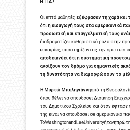
Η.Π.Α.!
Οι επτά μαθητές
εξέφρασαν τη χαρά και 
ότι
η εισαγωγή τους στα αμερικανικά πα
προσωπική και επαγγελματική τους ανά
διαδραματίζει καθοριστικό ρόλο στην προ
ευκαιρίες, υποστηρίζοντας την αριστεία κ
αποδεικνύει ότι η συστηματική προετοι
ανοίξουν τον δρόμο για σημαντικές ακα
τη δυνατότητα να διαμορφώσουν το μέλ
Η
Μυρτώ Μπεληγιάννη
από τη Θεσσαλονίκ
όπου θέλει να σπουδάσει Διοίκηση Επιχει
του Δημοτικού Σχολείου και όταν έφτασε σ
της είναι να σπουδάσει σε αμερικανικό πα
ΤοWashingtonandLeeUniversityήτανηπρώτη