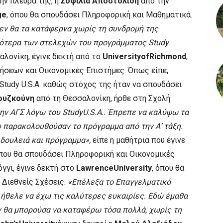
ην πλευρά της, η
Σοφίλια Αποστολίδη
από την
ge
, όπου θα σπουδάσει Πληροφορική και Μαθηματικά.
Δεν θα τα κατάφερνα χωρίς τη συνδρομή της
κότερα των στελεχών του προγράμματος Study
λονίκη, έγινε δεκτή από το
UniversityofRichmond
,
ρήσεων και Οικονομικές Επιστήμες. Όπως είπε,
tudy U.S.A. καθώς στόχος της ήταν να σπουδάσει
ουζκούνη
από τη Θεσσαλονίκη, ήρθε στη Σχολή
ην ΑΓΣ λόγω του
StudyU
.
S
.
A
.. Έπρεπε να καλύψω τα
υ παρακολουθούσαν το πρόγραμμα από την Α’ τάξη.
δουλειά και πρόγραμμα»,
είπε η μαθήτρια που έγινε
όπου θα σπουδάσει Πληροφορική και Οικονομικές
γγι, έγινε δεκτή στο
LawrenceUniversity
, όπου θα
 Διεθνείς Σχέσεις.
«Επέλεξα το Επαγγελματικό
υ ήθελε να έχω τις καλύτερες ευκαιρίες. Εδώ έμαθα
Δεν θα μπορούσα να καταφέρω τόσα πολλά, χωρίς τη