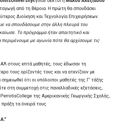
ohn
’
sUniversity
έγιναν δεκτοί η
Μαλού Αλεξιάδου
καταγωγή από τη Βέροια. Η πρώτη θα σπουδάσει
εύτερος Διοίκηση και Τεχνολογία Επιχειρήσεων.
λαμε να σπουδάσουμε στην άλλη πλευρά του
καίωσε. Το πρόγραμμα ήταν απαιτητικό και
 περιμένουμε με αγωνία πότε θα αρχίσουμε τις
ΠΑΛ στους επτά μαθητές, τους έδωσαν τη
ερο τους ορίζοντές τους και να ατενίζουν με
 σημειωθεί ότι οι υπόλοιποι μαθητές της Γ’ τάξης
ίτε στη συμμετοχή στις πανελλαδικές εξετάσεις,
PerrotisCollege της Αμερικανικής Γεωργικής Σχολής,
 πράξη τα όνειρά τους.
A.”