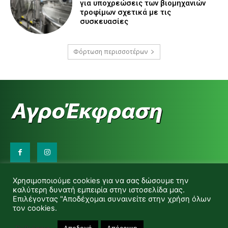
για υποχρεώσεις των βιομηχανιών
τροφίμων σχετικά με τις
συσκευασίες
Φόρτωση περισσοτέρων
Επικοινωνήστε μαζί μας:
Χρησιμοποιούμε cookies για να σας δώσουμε την
d.makas@yahoo.gr
καλύτερη δυνατή εμπειρία στην ιστοσελίδα μας.
info@agrofitro.gr
Επιλέγοντας "Αποδέχομαι συναινείτε στην χρήση όλων
Μακάς Ντίνος
τον cookies.