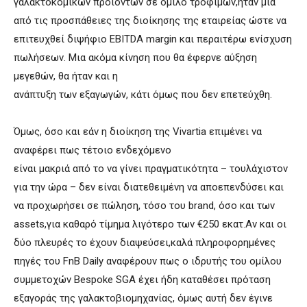
γαλακτοκομικών προϊόντων σε όμιλο τροφίμων,ήταν μια
από τις προσπάθειες της διοίκησης της εταιρείας ώστε να
επιτευχθεί διψήφιο EBITDA margin και περαιτέρω ενίσχυση
πωλήσεων. Μια ακόμα κίνηση που θα έφερνε αύξηση
μεγεθών, θα ήταν και η
ανάπτυξη των εξαγωγών, κάτι όμως που δεν επετεύχθη.
Όμως, όσο και εάν η διοίκηση της Vivartia επιμένει να
αναφέρει πως τέτοιο ενδεχόμενο
είναι μακριά από το να γίνει πραγματικότητα – τουλάχιστον
για την ώρα – δεν είναι διατεθειμένη να αποεπενδύσει και
να προχωρήσει σε πώληση, τόσο του brand, όσο και των
assets,για καθαρό τίμημα λιγότερο των €250 εκατ.Αν και οι
δύο πλευρές το έχουν διαψεύσει,καλά πληροφορημένες
πηγές του FnB Daily αναφέρουν πως ο ιδρυτής του ομίλου
συμμετοχών Bespoke SGA έχει ήδη καταθέσει πρόταση
εξαγοράς της γαλακτοβιομηχανίας, όμως αυτή δεν έγινε