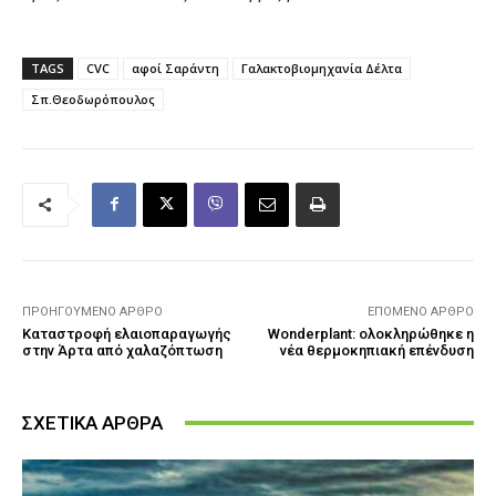
TAGS
CVC
αφοί Σαράντη
Γαλακτοβιομηχανία Δέλτα
Σπ.Θεοδωρόπουλος
ΠΡΟΗΓΟΎΜΕΝΟ ΆΡΘΡΟ
ΕΠΌΜΕΝΟ ΆΡΘΡΟ
Καταστροφή ελαιοπαραγωγής
Wonderplant: ολοκληρώθηκε η
στην Άρτα από χαλαζόπτωση
νέα θερμοκηπιακή επένδυση
ΣΧΕΤΙΚΑ ΑΡΘΡΑ