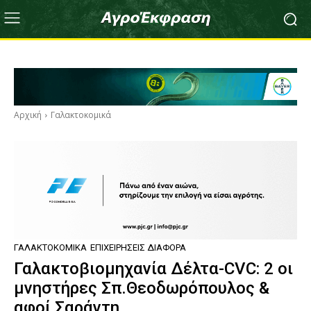
Αρχική
Γαλακτοκομικά
ΓΑΛΑΚΤΟΚΟΜΙΚΆ
ΕΠΙΧΕΙΡΉΣΕΙΣ ΔΙΆΦΟΡΑ
Γαλακτοβιομηχανία Δέλτα-CVC: 2 οι
μνηστήρες Σπ.Θεοδωρόπουλος &
αφοί Σαράντη