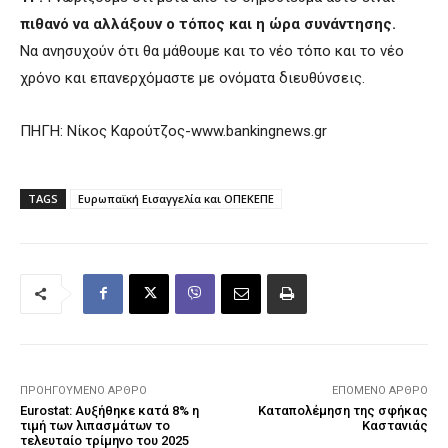
πιθανό να αλλάξουν ο τόπος και η ώρα συνάντησης.
Να ανησυχούν ότι θα μάθουμε και το νέο τόπο και το νέο
χρόνο και επανερχόμαστε με ονόματα διευθύνσεις.
ΠΗΓΗ: Νίκος Καρούτζος-www.bankingnews.gr
TAGS
Ευρωπαϊκή Εισαγγελία και ΟΠΕΚΕΠΕ
ΠΡΟΗΓΟΎΜΕΝΟ ΆΡΘΡΟ
ΕΠΌΜΕΝΟ ΆΡΘΡΟ
Eurostat: Αυξήθηκε κατά 8% η
Καταπολέμηση της σφήκας
τιμή των λιπασμάτων το
Καστανιάς
τελευταίο τρίμηνο του 2025