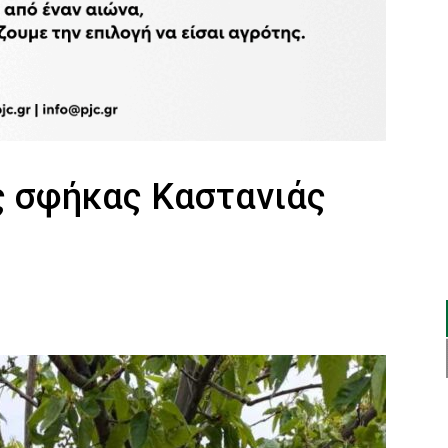
 σφήκας Καστανιάς