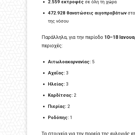
2.559 εκτροφές
σε όλη τη χώρα
472.928 θανατώσεις αιγοπροβάτων
στο
της νόσου
Παράλληλα, για την περίοδο
10–18 Ιανουα
περιοχές:
Αιτωλοακαρνανίας:
5
Αχαΐας:
3
Ηλείας:
3
Καρδίτσας:
2
Πιερίας:
2
Ροδόπης:
1
Τα στοιχεία για την πορεία της ευλογιάς 