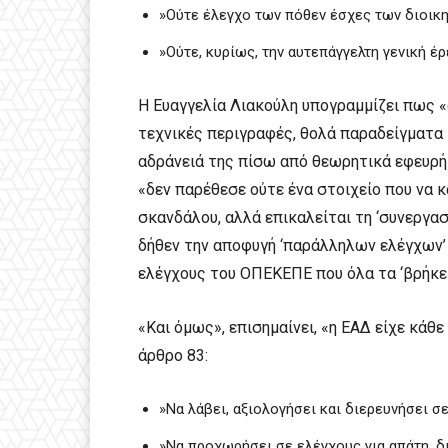
»Ούτε έλεγχο των πόθεν έσχες των διοικη
»Ούτε, κυρίως, την αυτεπάγγελτη γενική έ
Η Ευαγγελία Λιακούλη υπογραμμίζει πως «
τεχνικές περιγραφές, θολά παραδείγματα 
αδράνειά της πίσω από θεωρητικά εφευρή
«δεν παρέθεσε ούτε ένα στοιχείο που να 
σκανδάλου, αλλά επικαλείται τη ‘συνεργασ
δήθεν την αποφυγή ‘παράλληλων ελέγχων’ 
ελέγχους του ΟΠΕΚΕΠΕ που όλα τα ‘βρήκε 
«Και όμως», επισημαίνει, «η ΕΑΔ είχε κάθ
άρθρο 83:
»Να λάβει, αξιολογήσει και διερευνήσει σε
»Να προχωρήσει σε ελέγχους για απάτη, δ