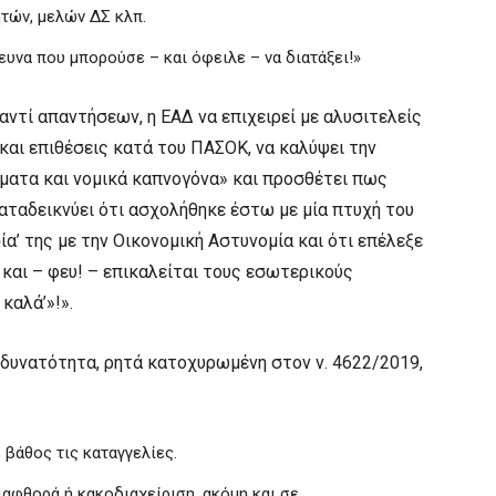
τών, μελών ΔΣ κλπ.
ρευνα που μπορούσε – και όφειλε – να διατάξει!»
αντί απαντήσεων, η ΕΑΔ να επιχειρεί με αλυσιτελείς
και επιθέσεις κατά του ΠΑΣΟΚ, να καλύψει την
ματα και νομικά καπνογόνα» και προσθέτει πως
καταδεικνύει ότι ασχολήθηκε έστω με μία πτυχή του
ία’ της με την Οικονομική Αστυνομία και ότι επέλεξε
και – φευ! – επικαλείται τους εσωτερικούς
καλά’»!».
ε δυνατότητα, ρητά κατοχυρωμένη στον ν. 4622/2019,
 βάθος τις καταγγελίες.
ιαφθορά ή κακοδιαχείριση, ακόμη και σε