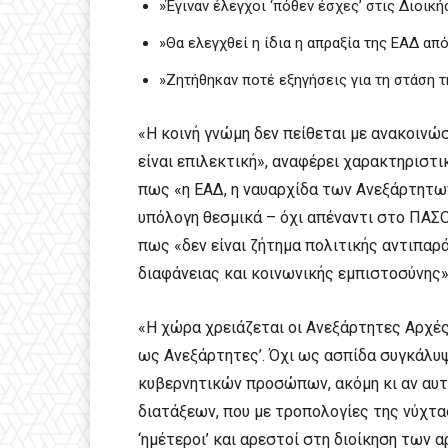
»Έγιναν έλεγχοι ‘πόθεν έσχες’ στις Διοικ
»Θα ελεγχθεί η ίδια η απραξία της ΕΑΔ απ
»Ζητήθηκαν ποτέ εξηγήσεις για τη στάση τη
«Η κοινή γνώμη δεν πείθεται με ανακοινώσ
είναι επιλεκτική», αναφέρει χαρακτηριστ
πως «η ΕΑΔ, η ναυαρχίδα των Ανεξάρτητω
υπόλογη θεσμικά – όχι απέναντι στο ΠΑΣΟ
πως «δεν είναι ζήτημα πολιτικής αντιπαρά
διαφάνειας και κοινωνικής εμπιστοσύνης»
«Η χώρα χρειάζεται οι Ανεξάρτητες Αρχές
ως Ανεξάρτητες’. Όχι ως ασπίδα συγκάλυ
κυβερνητικών προσώπων, ακόμη κι αν αυτ
διατάξεων, που με τροπολογίες της νύχτας
‘ημέτεροι’ και αρεστοί στη διοίκηση των 