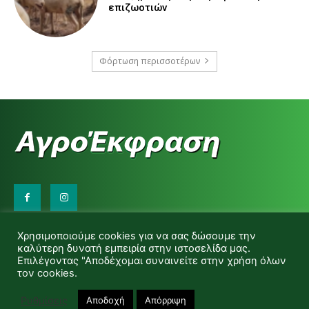
επιζωοτιών
Φόρτωση περισσοτέρων
Επικοινωνήστε μαζί μας:
Χρησιμοποιούμε cookies για να σας δώσουμε την
d.makas@yahoo.gr
καλύτερη δυνατή εμπειρία στην ιστοσελίδα μας.
info@agrofitro.gr
Επιλέγοντας "Αποδέχομαι συναινείτε στην χρήση όλων
Μακάς Ντίνος
τον cookies.
Ρυθμίσεις
Αποδοχή
Απόρριψη