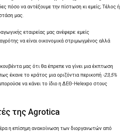
ες πόσο να αντέξουμε την πίστωση κι εμείς; Τέλος ή
στάση μας.
γωγικής εταιρείας μας ανέφερε: εμείς
αγρότης να είναι οικονομικά στριμωγμένος αλλά
κουβέντα μας ότι θα έπρεπε να γίνει μια έκπτωση
πως έκανε το κράτος μια οριζόντια περικοπή
-23,5%
μπορούσε να κάνει το ίδιο η ΔΕΘ-Helexpo στους
ές της Agrotica
τέρα η επίσημη ανακοίνωση των διοργανωτών από