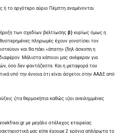
ας ή το αργότερο αύριο Πέμπτη αναμένονται
κήρυξη των σχεδίων βελτίωσης
β)
κυρίως όμως η
αθυστερημένες πληρωμές έχουν γονατίσει τον
ιστεύουν και θα πάει «άπατη» (δηλ άσκοπη η
νδιαφέρον. Μάλιστα κάποιοι μας ανέφεραν για
ών, όσο δεν φαντάζεστε. Και η μεταφορά του
κά υπό την έννοια ότι είναι άσχετοι στην ΑΑΔΕ από
ύξεις ι)τα θερμοκήπια καθώς ιι)οι ανειλημμένες
oekfrasi.gr με μεγάλο στέλεχος εταιρείας
ρακτηριστικά μας είπε έχουμε 2 χρόνια απλήρωτα το