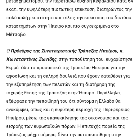
μετασχηματισμού, την περεταίρω αύξηση κεφαλαίου κατά €4
εκατ., την υψηλότερη πιστωτική επέκταση, διατηρώντας την
πολύ καλή ρευστότητα και τέλος την επέκταση του δικτύου
καταστημάτων στην Ήπειρο και πιο συγκεκριμένα στο
Μέτσοβο.
Ο
Πρόεδρος της Συνεταιριστικής Τράπεζας Ηπείρου, κ.
Κωνσταντίνος Ζωνίδης
,
στην τοποθέτηση του, ευχαρίστησε
θερμά όλο το προσωπικό της Τράπεζας Ηπείρου για την
αφοσίωση και τη σκληρή δουλειά που έχουν καταθέσει για
την εξυπηρέτηση των πελατών και τη διατήρηση της
ισχυρής θέσης της Τράπεζας στην Ήπειρο. Παράλληλα,
εξέφρασε την πεποίθησή του ότι σύντομα η Ελλάδα θα
ανακάμψει, όπως και η ευρύτερη περιοχή της Περιφέρειας
Ηπείρου, μέσω της επανεκκίνησης της οικονομίας και της
εισροής των ευρωπαϊκών πόρων. Η επιτυχής πορεία της
Τράπεζας μέχρι σήμερα, δίνει την αυτοπεποίθηση στην