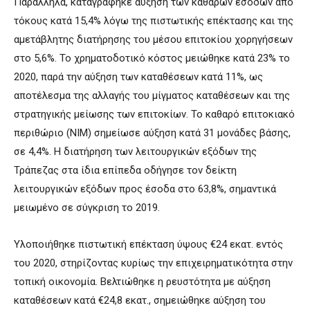
Παράλληλα, καταγράφηκε αύξηση των καθαρών εσόδων από
τόκους κατά 15,4% λόγω της πιστωτικής επέκτασης και της
αμετάβλητης διατήρησης του μέσου επιτοκίου χορηγήσεων
στο 5,6%. Το χρηματοδοτικό κόστος μειώθηκε κατά 23% το
2020, παρά την αύξηση των καταθέσεων κατά 11%, ως
αποτέλεσμα της αλλαγής του μίγματος καταθέσεων και της
στρατηγικής μείωσης των επιτοκίων. Το καθαρό επιτοκιακό
περιθώριο (ΝΙΜ) σημείωσε αύξηση κατά 31 μονάδες βάσης,
σε 4,4%. Η διατήρηση των λειτουργικών εξόδων της
Τράπεζας στα ίδια επίπεδα οδήγησε τον δείκτη
λειτουργικών εξόδων προς έσοδα στο 63,8%, σημαντικά
μειωμένο σε σύγκριση το 2019.
Υλοποιήθηκε πιστωτική επέκταση ύψους €24 εκατ. εντός
του 2020, στηρίζοντας κυρίως την επιχειρηματικότητα στην
τοπική οικονομία. Βελτιώθηκε η ρευστότητα με αύξηση
καταθέσεων κατά €24,8 εκατ., σημειώθηκε αύξηση του