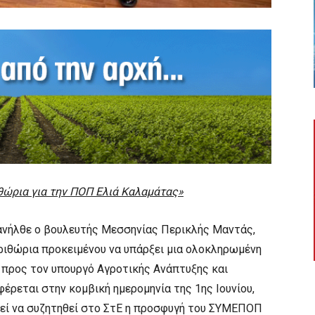
θώρια για την ΠΟΠ Ελιά Καλαμάτας»
ανήλθε ο βουλευτής Μεσσηνίας Περικλής Μαντάς,
ριθώρια προκειμένου να υπάρξει μια ολοκληρωμένη
 προς τον υπουργό Αγροτικής Ανάπτυξης και
έρεται στην κομβική ημερομηνία της 1ης Ιουνίου,
θεί να συζητηθεί στο ΣτΕ η προσφυγή του ΣΥΜΕΠΟΠ