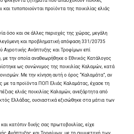
πιο φλέγοντα ζητήματα που απασχολούν πολλές
ι και τυποποιούνται προϊόντα της ποικιλίας ελιάς
ία όσο και σε άλλες περιοχές της χώρας, μεγάλη
ιλεγόμενη και προβληματική απόφαση 331/20735
ύ Αγροτικής Ανάπτυξης και Τροφίμων επί
, με την οποία αναθεωρήθηκε ο Εθνικός Κατάλογος
ρίστηκε ως συνώνυμος της ποικιλίας Καλαμών, κατά
ισμών. Με την κίνηση αυτή ο όρος “Καλαμάτα”, αν
ος με τα προϊόντα ΠΟΠ Ελιάς Καλαμάτας, έχασε τη
πέζιας ελιάς ποικιλίας Καλαμών, ανεξάρτητα από
εκτός Ελλάδας, ουσιαστικά εξισώθηκε στα μάτια των
 και κατόπιν δικής σας πρωτοβουλίας, είχε
κής Ανάπτυξης και Τροφίμων, με τη συμμετοχή των