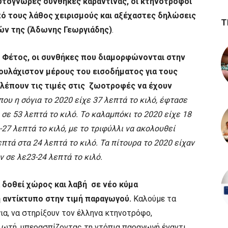
ρωτόγνωρες συνθήκες καραντίνας, οι κτηνοτρόφοι
ό τους λάθος χειρισμούς και αξέχαστες δηλώσεις
Τ
ών της (Άδωνης Γεωργιάδης)
.
.
Φέτος, οι συνθήκες που διαμορφώνονται στην
τουλάχιστον μέρους του εισοδήματος για τους
λέπουν τις τιμές στις ζωοτροφές να έχουν
που η σόγια το 2020 είχε 37 λεπτά το κιλό, έφτασε
σε 53 λεπτά το κιλό. Το καλαμπόκι το 2020 είχε 18
-27 λεπτά το κιλό, µε το τριφύλλι να ακολουθεί
επτά στα 24 λεπτά το κιλό. Τα πίτουρα το 2020 είχαν
ν σε λε23-24 λεπτά το κιλό.
α δοθεί χώρος και λαβή σε νέο κύμα
 αντίκτυπο στην τιμή παραγωγού.
Καλούμε τα
ια, να στηρίξουν τον έλληνα κτηνοτρόφο,
ωτή, υπερασπίζοντας τη ντόπια παραγωγή έναντι