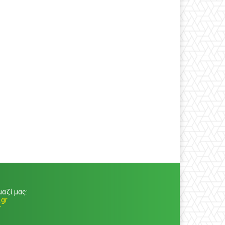
αζί μας:
gr
r