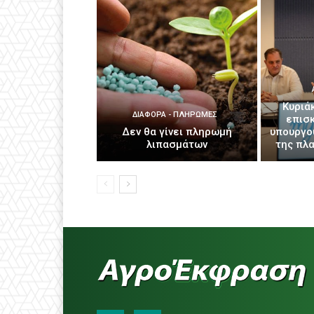
Κυριά
ΔΙΆΦΟΡΑ - ΠΛΗΡΩΜΈΣ
επισ
Δεν θα γίνει πληρωμή
υπουργο
λιπασμάτων
της πλ