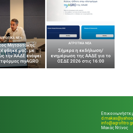
ΑΓΡΟΤΙΚΆ ΝΈΑ
ΑΓΡΟΤΙΚΆ ΝΈΑ
κος Μητσοτάκης:
κέφθηκε μαζί με
Σήμερα η εκδήλωση/
ύς την ΑΑΔΕ ενόψει
ενημέρωση της ΑΑΔΕ για το
ατφόρμας myAGRO
ΟΣΔΕ 2026 στις 16:00
Επικοινωνήστε μ
d.makas@yahoo.
info@agrofitro.g
Μακάς Ντίνος