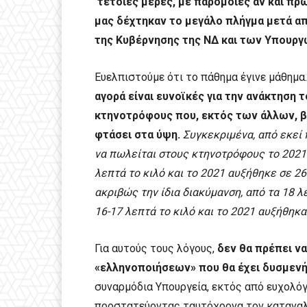
τέτοιες μέρες, με παρόμοιες αν και π
μας δέχτηκαν το μεγάλο πλήγμα μετά απ
της Κυβέρνησης της ΝΔ και των Υπουργ
Ευελπιστούμε ότι το πάθημα έγινε μάθημα
αγορά είναι ευνοϊκές για την ανάκτηση 
κτηνοτρόφους που, εκτός των άλλων, β
φτάσει στα ύψη.
Συγκεκριμένα, από εκεί 
να πωλείται στους κτηνοτρόφους το 2021 
λεπτά το κιλό και το 2021 αυξήθηκε σε 26
ακριβώς την ίδια διακύμανση, από τα 18 λ
16-17 λεπτά το κιλό και το 2021 αυξήθηκα
Για αυτούς τους λόγους,
δεν θα πρέπει ν
«ελληνοποιήσεων» που θα έχει δυσμενή
συναρμόδια Υπουργεία, εκτός από ευχολόγ
προστατεύοντας ταυτόχρονα τον καταναλ