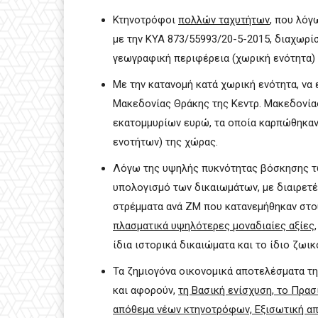
Κτηνοτρόφοι
πολλών ταχυτήτων
, που λό
με την ΚΥΑ 873/55993/20-5-2015, διαχωρί
γεωγραφική περιφέρεια (χωρική ενότητα)
Με την κατανομή κατά χωρική ενότητα, να 
Μακεδονίας Θράκης της Κεντρ. Μακεδονία
εκατομμυρίων ευρώ, τα οποία καρπώθηκα
ενοτήτων) της χώρας.
Λόγω της υψηλής πυκνότητας βόσκησης τ
υπολογισμό των δικαιωμάτων, με διαιρετέο
στρέμματα ανά ΖΜ που κατανεμήθηκαν στο
πλασματικά υψηλότερες μοναδιαίες αξίες
ίδια ιστορικά δικαιώματα και το ίδιο ζωι
Τα ζημιογόνα οικονομικά αποτελέσματα 
και αφορούν,
τη Βασική ενίσχυση, το Πρασ
απόθεμα νέων κτηνοτρόφων, Εξισωτική απ