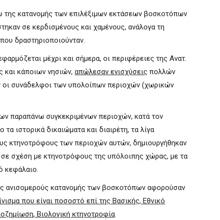
γω της κατανομής των επιλέξιμων εκτάσεων βοσκοτόπων
στηκαν σε κερδισμένους και χαμένους, ανάλογα τη
 που δραστηριοποιούνταν.
εφαρμόζεται μέχρι και σήμερα, οι περιφέρειες της Ανατ.
ς και κάποιων νησιών,
απώλεσαν ενισχύσεις
πολλών
ν οι συνάδελφοι των υπολοίπων περιοχών (χωρικών
ων παραπάνω συγκεκριμένων περιοχών, κατά τον
 τα ιστορικά δικαιώματα και διαιρέτη, τα λίγα
υς κτηνοτρόφους των περιοχών αυτών, δημιουργήθηκαν
, σε σχέση με κτηνοτρόφους της υπόλοιπης χώρας, με τα
κό κεφάλαιο.
της ανισομερούς κατανομής των βοσκοτόπων αφορούσαν
ίνισμα που είναι ποσοστό επί της Βασικής, Εθνικό
οζημίωση, Βιολογική κτηνοτροφία
.