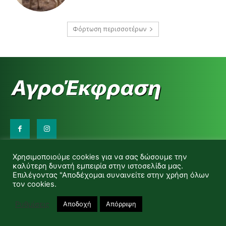
Φόρτωση περισσοτέρων
Επικοινωνήστε μαζί μας:
Χρησιμοποιούμε cookies για να σας δώσουμε την
d.makas@yahoo.gr
καλύτερη δυνατή εμπειρία στην ιστοσελίδα μας.
info@agrofitro.gr
Επιλέγοντας "Αποδέχομαι συναινείτε στην χρήση όλων
Μακάς Ντίνος
τον cookies.
Ρυθμίσεις
Αποδοχή
Απόρριψη
© Copyright -Αγροέκφραση Powered by Red Technology