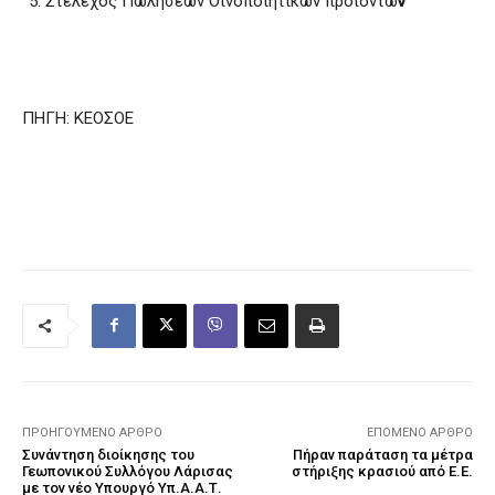
Στέλεχος Πωλήσεων Οινοποιητικών προϊόντω
ν
ΠΗΓΗ: ΚΕΟΣΟΕ
ΠΡΟΗΓΟΎΜΕΝΟ ΆΡΘΡΟ
ΕΠΌΜΕΝΟ ΆΡΘΡΟ
Συνάντηση διοίκησης του
Πήραν παράταση τα μέτρα
Γεωπονικού Συλλόγου Λάρισας
στήριξης κρασιού από Ε.Ε.
με τον νέο Υπουργό Υπ.Α.Α.Τ.