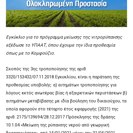
Εγκύκλιο για το πρόγραμμα μείωσης της νιτρορύπανσης
εξέδωσε το ΥΠΑΑΤ, όπου έχουμε την ίδια προθεσμία
όπως με το Κομφούζιο.
Σκοπός της 3ης τροποποίησης της αριθ.
3320/153432/07.11.2018 Εγκυκλίου, είναι η παράταση της
προθεσμίας υποβολής: α) αιτημάτων τροποποίησης για
λόγους εκτός ανωτέρας βίας ή εξαιρετικών περιστάσεων β)
αιτημάτων μεταβίβασης με ιδία βούληση του δικαιούχου, τα
οποία αφορούν στο τέταρτο έτος εφαρμογής (2021) της
αριθ. 2175/139694/28.12.2017 Πρόσκλησης της δράσης
10.1.04 «Μείωση της ρύπανσης νερού από γεωργική
δραστηριότητα», από 15/01/2021 μέχρι την 31/05/2021.