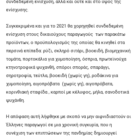
συνδεδεμένη ενίσχυση, αλλά και ούτε και στο ύψος της
ενίσχυσης.
Συγκεκριμένα και για το 2021 θα χορηγηθεί συνδεδεμένη
ενίσχυση στους δικαιούχους παραγωγούς των παρακάτω
προϊόντων, ο προϋπολογισμός της οποίας θα κινηθεί στα
περσινά επίπεδα: ρύζι, σκληρό σιτάρι, βοοειδή, βιομηχανική
τομάτα, πορτοκάλια για χυμοποίηση, όσπρια, πρωτεϊνούχα
κτηνοτροφικά ψυχανθή, σπόροι σποράς, σπαράγγι,
σηροτροφία, τεύτλα, βοοειδή (χωρίς γη), ροδάκινα για
χυμοποίηση, αιγοπρόβατα (χωρίς γη), αιγοπρόβατα,
κορινθιακή σταφίδα , καρποί με κέλυφος, μήλα, σανοδοτικά
ψυχάνθη.
Η απόφαση αυτή λήφθηκε με σκοπό να μην αιφνιδιαστούν οι
Έλληνες παραγωγοί σε μια χρονική συγκυρία, που η
συνέχιση των επιπτώσεων της πανδημίας δημιουργεί