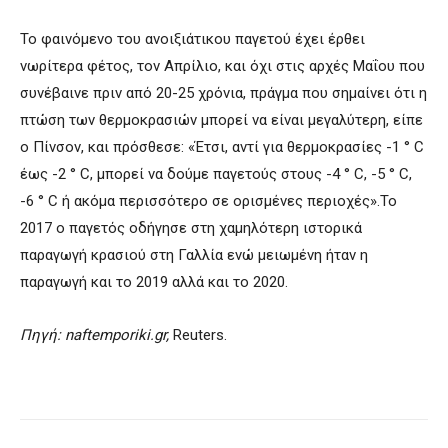
Το φαινόμενο του ανοιξιάτικου παγετού έχει έρθει
νωρίτερα φέτος, τον Απρίλιο, και όχι στις αρχές Μαΐου που
συνέβαινε πριν από 20-25 χρόνια, πράγμα που σημαίνει ότι η
πτώση των θερμοκρασιών μπορεί να είναι μεγαλύτερη, είπε
ο Πίνσον, και πρόσθεσε: «Έτσι, αντί για θερμοκρασίες -1 ° C
έως -2 ° C, μπορεί να δούμε παγετούς στους -4 ° C, -5 ° C,
-6 ° C ή ακόμα περισσότερο σε ορισμένες περιοχές».Το
2017 ο παγετός οδήγησε στη χαμηλότερη ιστορικά
παραγωγή κρασιού στη Γαλλία ενώ μειωμένη ήταν η
παραγωγή και το 2019 αλλά και το 2020.
Πηγή: naftemporiki
.gr
,
Reuters.