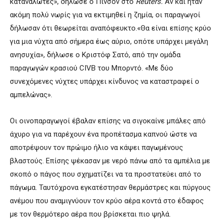
καταναλωτές», δήλωσε ο Πίνσον στο
Reuters.
Αν και ήταν
ακόμη πολύ νωρίς για να εκτιμηθεί η ζημία, οι παραγωγοί
δήλωσαν ότι θεωρείται αναπόφευκτο.«Θα είναι επίσης κρύο
για μια νύχτα από σήμερα έως αύριο, οπότε υπάρχει μεγάλη
ανησυχία», δήλωσε ο Κριστόφ Σατό, από την ομάδα
παραγωγών κρασιού CIVB του Μπορντό. «Με δύο
συνεχόμενες νύχτες υπάρχει κίνδυνος να καταστραφεί ο
αμπελώνας».
Οι οινοπαραγωγοί έβαλαν επίσης να σιγοκαίνε μπάλες από
άχυρο για να παρέχουν ένα προπέτασμα καπνού ώστε να
αποτρέψουν τον πρώιμο ήλιο να κάψει παγωμένους
βλαστούς. Επίσης ψέκασαν με νερό πάνω από τα αμπέλια με
σκοπό ο πάγος που σχηματίζει να τα προστατεύει από το
πάγωμα. Ταυτόχρονα εγκατέστησαν θερμάστρες και πύργους
ανέμου που αναμιγνύουν τον κρύο αέρα κοντά στο έδαφος
με τον θερμότερο αέρα που βρίσκεται πιο ψηλά.