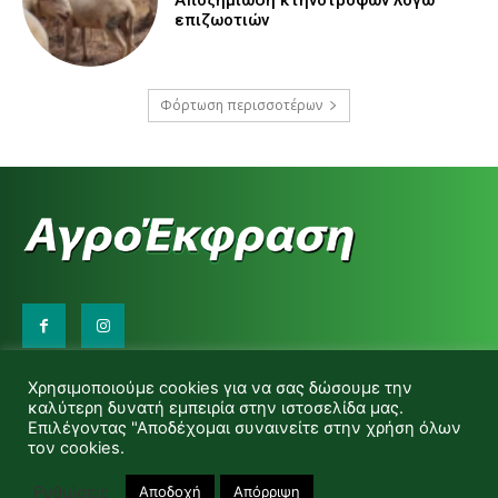
επιζωοτιών
Φόρτωση περισσοτέρων
Επικοινωνήστε μαζί μας:
Χρησιμοποιούμε cookies για να σας δώσουμε την
d.makas@yahoo.gr
καλύτερη δυνατή εμπειρία στην ιστοσελίδα μας.
info@agrofitro.gr
Επιλέγοντας "Αποδέχομαι συναινείτε στην χρήση όλων
Μακάς Ντίνος
τον cookies.
Ρυθμίσεις
Αποδοχή
Απόρριψη