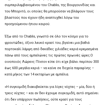
συμπεριλαμβανομένου του Chablis, της Βουργουνδίας και
του Μπορντό, οι οποίες θα μπορούσαν να βλάψουν τους
βλαστούς που έχουν ήδη αναπτυχθεί λόγω του
προηγούμενου ήπιου καιρού.
Έξω από το Chablis, γνωστό σε όλο τον κόσμο για το
φρουτώδες, όξινο λευκό κρασί του, βγαίνει μια βαθιά
πορτοκαλί λάμψη από δεκάδες χιλιάδες κεριά κρεμασμένα
πάνω από τους αμπελώνες τις πρώτες πρωινές ώρες.Ο
οινοποιός Λώρενς Πίνσον είπε ότι είχε βάλει περίπου 300
έως 600 μεγάλα κεριά – να καίνε σε δοχεία παραφίνης –
κατά μήκος των 14 εκταρίων με αμπέλια.
«Η συγκομιδή διακυβεύεται για λίγες νύχτες – μία, δύο ή
τρεις νύχτες – και αν δεν έχουμε συγκομιδή, αυτό σημαίνει
ότι δεν υπάρχουν πωλήσεις, ούτε κρασί για τους