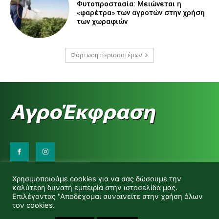
Φυτοπροστασία: Μειώνεται η
«φαρέτρα» των αγροτών στην χρήση
των χωραφιών
Φόρτωση περισσοτέρων
Επικοινωνήστε μαζί μας:
Χρησιμοποιούμε cookies για να σας δώσουμε την
d.makas@yahoo.gr
καλύτερη δυνατή εμπειρία στην ιστοσελίδα μας.
info@agrofitro.gr
Επιλέγοντας "Αποδέχομαι συναινείτε στην χρήση όλων
Μακάς Ντίνος
τον cookies.