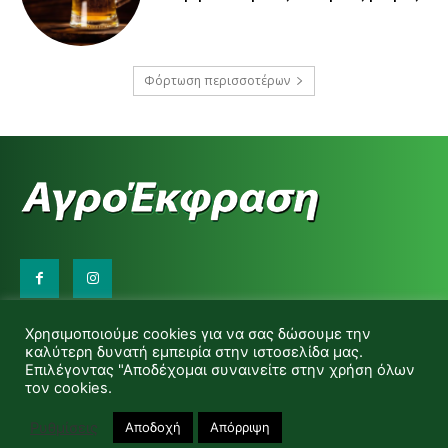
Φόρτωση περισσοτέρων
Επικοινωνήστε μαζί μας:
Χρησιμοποιούμε cookies για να σας δώσουμε την
d.makas@yahoo.gr
καλύτερη δυνατή εμπειρία στην ιστοσελίδα μας.
info@agrofitro.gr
Επιλέγοντας "Αποδέχομαι συναινείτε στην χρήση όλων
Μακάς Ντίνος
τον cookies.
Ρυθμίσεις
Αποδοχή
Απόρριψη