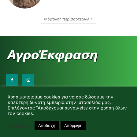
Φόρτωση περισσοτέρων
Επικοινωνήστε μαζί μας:
Χρησιμοποιούμε cookies για να σας δώσουμε την
d.makas@yahoo.gr
καλύτερη δυνατή εμπειρία στην ιστοσελίδα μας.
info@agrofitro.gr
Επιλέγοντας "Αποδέχομαι συναινείτε στην χρήση όλων
Μακάς Ντίνος
τον cookies.
Ρυθμίσεις
Αποδοχή
Απόρριψη
© Copyright -Αγροέκφραση Powered by Red Technology