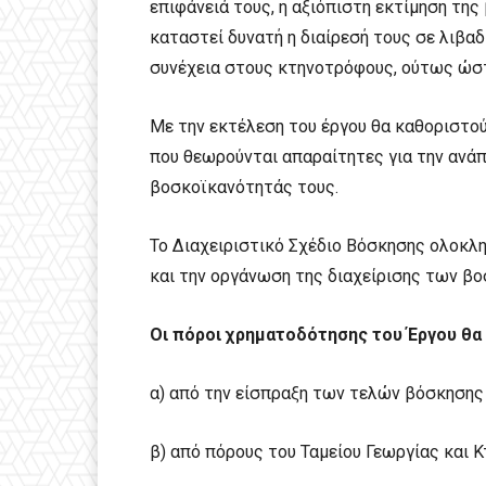
επιφάνειά τους, η αξιόπιστη εκτίμηση της
καταστεί δυνατή η διαίρεσή τους σε λιβαδ
συνέχεια στους κτηνοτρόφους, ούτως ώστε
Με την εκτέλεση του έργου θα καθοριστού
που θεωρούνται απαραίτητες για την ανά
βοσκοϊκανότητάς τους.
Το Διαχειριστικό Σχέδιο Βόσκησης ολοκλ
και την οργάνωση της διαχείρισης των βο
Οι πόροι χρηματοδότησης του Έργου θα
α) από την είσπραξη των τελών βόσκησης
β) από πόρους του Ταμείου Γεωργίας και 